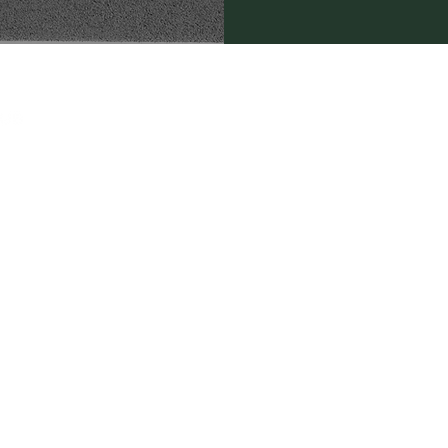
P.IVA/C.F. 02974160349
+39 3483174977
fifteenracquetclub
@gmail.co