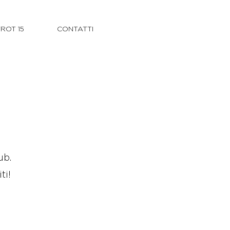
TROT 15
CONTATTI
ub.
iti!