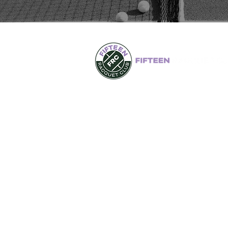
LANGHIRANO
Via Enrico Berlinguer 5,
43013 Langhirano (Parma)
TRAVERSETOLO
Via Renzo Pezzani 47/A,
43029 Traversetolo (Parma)