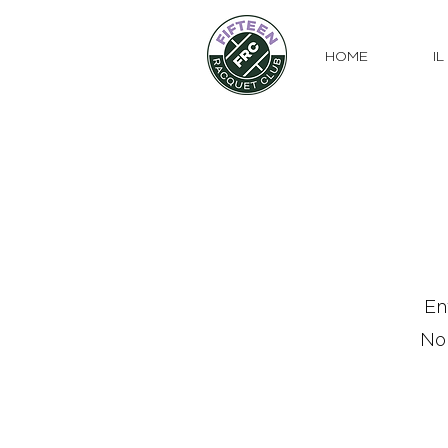
HOME
I
En
Non